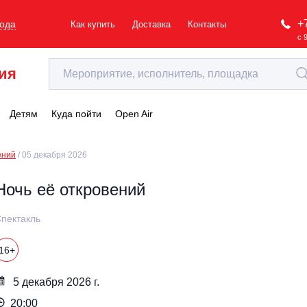
+
рода
Как купить
Доставка
Контакты
с 
ия
Детям
Куда пойти
Open Air
ений
05 декабря 2026
Ночь её откровений
пектакль
16+
5 декабря 2026 г.
20:00