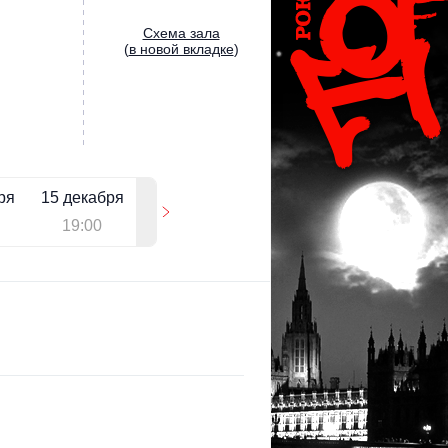
Cхема зала
(
в новой вкладке
)
ря
15 декабря
19:00