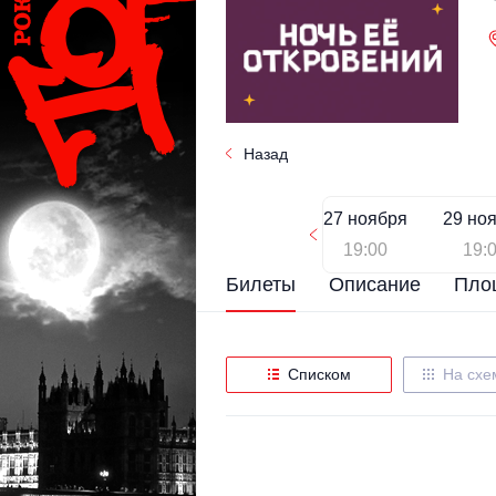
Назад
27 ноября
29 но
19:00
19:
Билеты
Описание
Пло
Списком
На схе