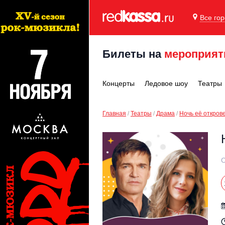
Все го
Билеты на
мероприят
Концерты
Ледовое шоу
Театры
Главная
Театры
Драма
Ночь её откров
С