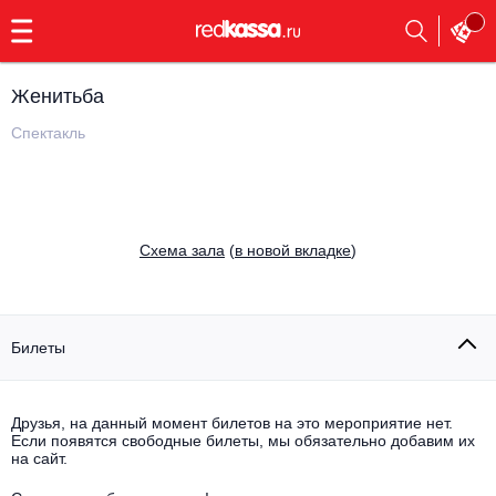
с
9:00
до
23:00
Женитьба
Заказать
обратный
Спектакль
звонок
Главная
Все события
Выбрать мероприятие
Инди
Cхема зала
(
в новой вкладке
)
Все события
Как купить
Электронная музыка
Rap, hip-hop, RnB
Билеты
Все события
Контакты
Панк
Поэтический вечер
Друзья, на данный момент билетов на это мероприятие нет.
Если появятся свободные билеты, мы обязательно добавим их
Все события
Выбрать другой город
Концерты на теплоходе
на сайт.
Опера