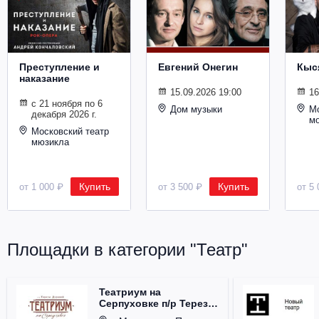
Металл
Преступление и
Евгений Онегин
Кыс
наказание
15.09.2026 19:00
16
с 21 ноября по 6
Дом музыки
Мо
декабря 2026 г.
м
Московский театр
мюзикла
Купить
Купить
от 1 000 ₽
от 3 500 ₽
от 5 
Площадки в категории "Театр"
Театриум на
Серпуховке п/р Терезы
Дуровой