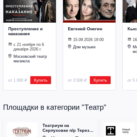
Металл
Преступление и
Евгений Онегин
Кыс
наказание
15.09.2026 19:00
16
с 21 ноября по 6
Дом музыки
Мо
декабря 2026 г.
м
Московский театр
мюзикла
Купить
Купить
от 1 000 ₽
от 3 500 ₽
от 5 
Площадки в категории "Театр"
Театриум на
Серпуховке п/р Терезы
Дуровой