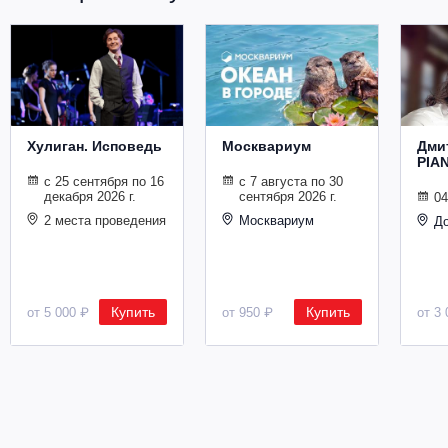
Хулиган. Исповедь
Москвариум
Дми
PIA
с 25 сентября по 16
с 7 августа по 30
декабря 2026 г.
сентября 2026 г.
04
2 места проведения
Москвариум
Д
Купить
Купить
от 5 000 ₽
от 950 ₽
от 3 