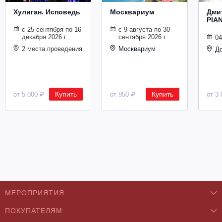
Хулиган. Исповедь
Москвариум
Дми
PIA
с 25 сентября по 16
с 9 августа по 30
декабря 2026 г.
сентября 2026 г.
04
2 места проведения
Москвариум
Д
Купить
Купить
от 5 000 ₽
от 950 ₽
от 3 
МЕРОПРИЯТИЯ
ПОКУПАТЕЛЯМ
Концерты