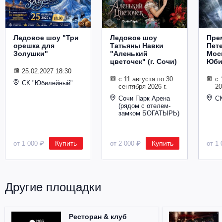
Ледовое шоу "Три
Ледовое шоу
Пре
орешка для
Татьяны Навки
Пет
Золушки"
"Аленький
Мос
цветочек" (г. Сочи)
Юби
25.02.2027 18:30
с 11 августа по 30
с 
СК "Юбилейный"
сентября 2026 г.
20
Сочи Парк Арена
С
(рядом с отелем-
замком БОГАТЫРЬ)
Купить
Купить
от 1 000 ₽
от 2 000 ₽
от 1 
Другие площадки
Ресторан & клуб