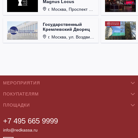
Magnus Locus
г. Москва, Проспект Мира, д. 12, стр. 9.
Государственный
Кремлевский Дворец
г. Москва, ул. Воздвиженка, д. 1, Кремль.
МЕРОПРИЯТИЯ
ПОКУПАТЕЛЯМ
Концерты
ПЛОЩАДКИ
О нас
Классика
+7 495 665 9999
Бар/Ресторан/Кафе
Как купить
Театры
info@redkassa.ru
Клуб
Возврат билетов
Фестивали