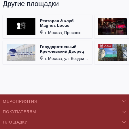
Другие площадки
Ресторан & клуб
Magnus Locus
г. Москва, Проспект Мира, д. 12, стр. 9.
Государственный
Кремлевский Дворец
г. Москва, ул. Воздвиженка, д. 1, Кремль.
МЕРОПРИЯТИЯ
ПОКУПАТЕЛЯМ
Концерты
ПЛОЩАДКИ
О нас
Классика