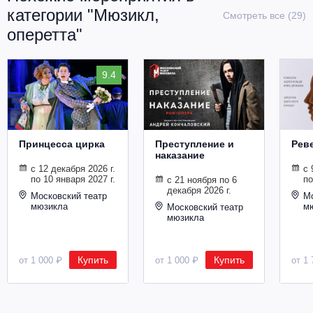
категории "Мюзикл,
Смотреть все (29)
оперетта"
9.4
Принцесса цирка
Преступление и
Рев
наказание
с 12 декабря 2026 г.
с 
по 10 января 2027 г.
по
с 21 ноября по 6
декабря 2026 г.
Московский театр
Мо
мюзикла
м
Московский театр
мюзикла
Купить
Купить
от 1 000 ₽
от 1 000 ₽
от 1 