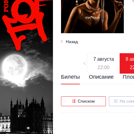
Назад
7 августа
8 а
22:00
2
Билеты
Описание
Пло
Списком
На схе