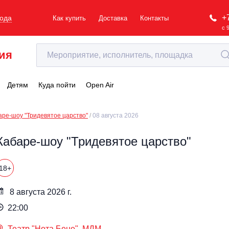
+
рода
Как купить
Доставка
Контакты
с 
ия
Детям
Куда пойти
Open Air
аре-шоу "Тридевятое царство"
08 августа 2026
Кабаре-шоу "Тридевятое царство"
18+
8 августа 2026 г.
22:00
Театр "Нота Бене", МДМ