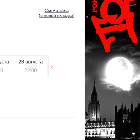
Cхема зала
(
в новой вкладке
)
уста
28 августа
00
22:00