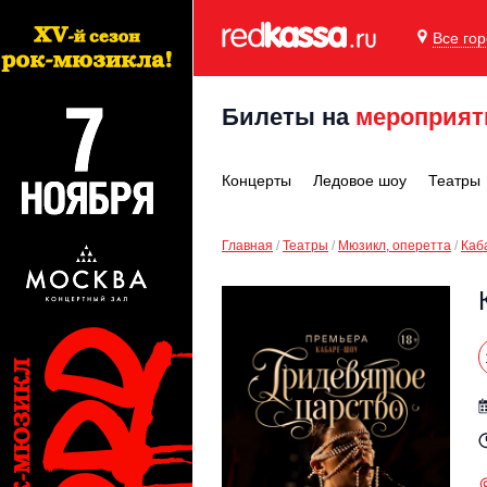
Все го
Билеты на
мероприят
Концерты
Ледовое шоу
Театры
Главная
Театры
Мюзикл, оперетта
Каб