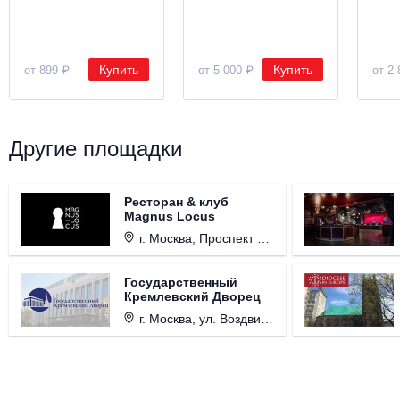
Купить
Купить
от 899 ₽
от 5 000 ₽
от 2 
Другие площадки
Ресторан & клуб
Magnus Locus
г. Москва, Проспект Мира, д. 12, стр. 9.
Государственный
Кремлевский Дворец
г. Москва, ул. Воздвиженка, д. 1, Кремль.