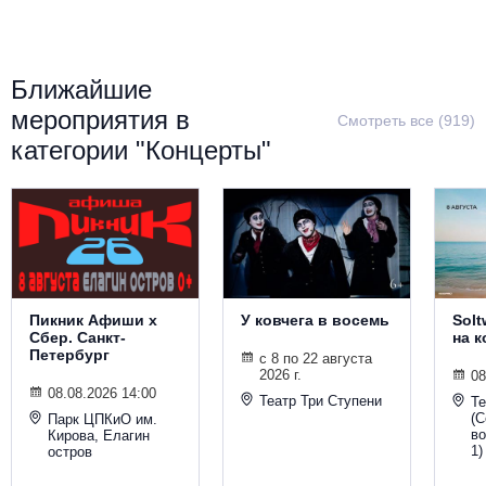
Металл
Ближайшие
мероприятия в
Смотреть все (919)
категории "Концерты"
Пикник Афиши х
У ковчега в восемь
Solt
Сбер. Санкт-
на 
Петербург
с 8 по 22 августа
2026 г.
08
08.08.2026 14:00
Театр Три Ступени
Т
(С
Парк ЦПКиО им.
во
Кирова, Елагин
1)
остров