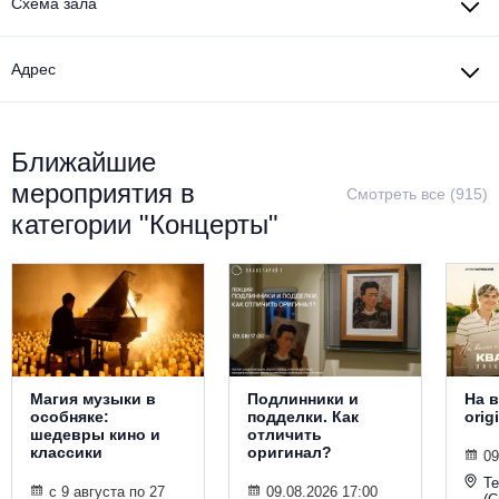
Схема зала
Металл
Адрес
Ближайшие
мероприятия в
Смотреть все (915)
категории "Концерты"
Магия музыки в
Подлинники и
На в
особняке:
подделки. Как
orig
шедевры кино и
отличить
классики
оригинал?
09
Т
с 9 августа по 27
09.08.2026 17:00