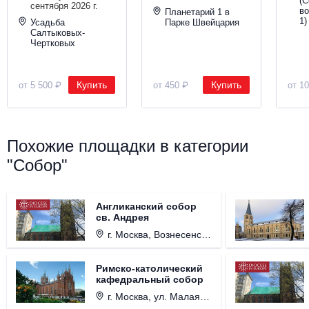
(С
сентября 2026 г.
во
Планетарий 1 в
1)
Усадьба
Парке Швейцария
Салтыковых-
Чертковых
Купить
Купить
от 5 500 ₽
от 450 ₽
от 1
Похожие площадки в категории
"Собор"
Англиканский собор
св. Андрея
г. Москва, Вознесенский пер., д. 8/5, стр. 3.
Римско-католический
кафедральный собор
г. Москва, ул. Малая Грузинская, д. 27/13, стр. 1.