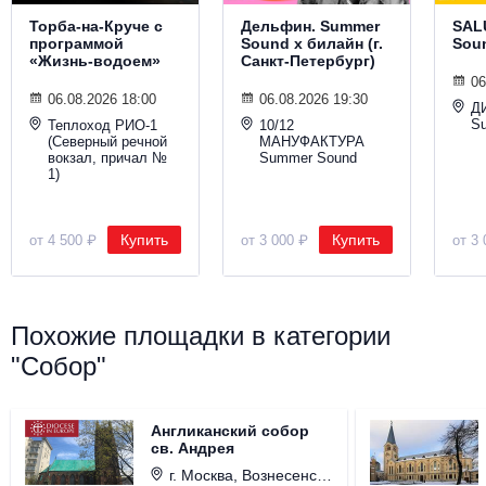
Торба-на-Круче с
Дельфин. Summer
SAL
программой
Sound х билайн (г.
Sou
«Жизнь-водоем»
Санкт-Петербург)
06
06.08.2026 18:00
06.08.2026 19:30
Д
S
Теплоход РИО-1
10/12
(Северный речной
МАНУФАКТУРА
вокзал, причал №
Summer Sound
1)
Купить
Купить
от 4 500 ₽
от 3 000 ₽
от 3 
Похожие площадки в категории
"Собор"
Англиканский собор
св. Андрея
г. Москва, Вознесенский пер., д. 8/5, стр. 3.