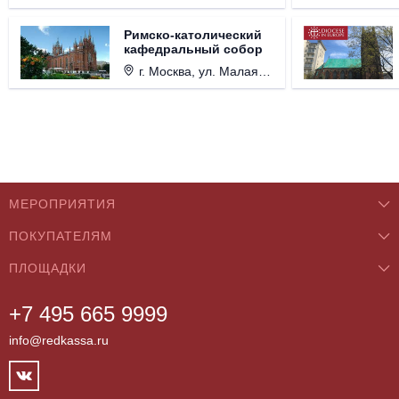
Римско-католический
кафедральный собор
г. Москва, ул. Малая Грузинская, д. 27/13, стр. 1.
МЕРОПРИЯТИЯ
ПОКУПАТЕЛЯМ
Концерты
ПЛОЩАДКИ
О нас
Классика
+7 495 665 9999
Бар/Ресторан/Кафе
Как купить
Театры
info@redkassa.ru
Клуб
Возврат билетов
Фестивали
Концертный зал
Контакты
Спорт