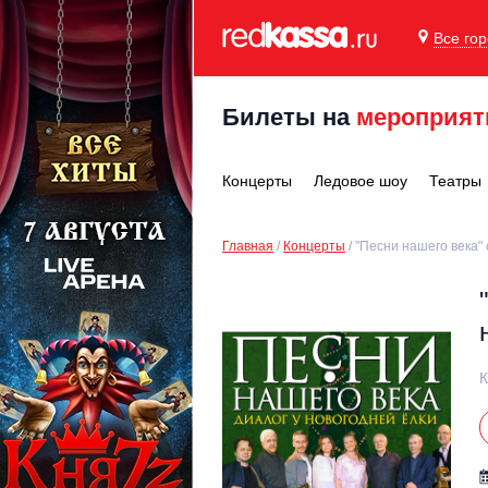
Все го
Билеты на
мероприят
Концерты
Ледовое шоу
Театры
Главная
Концерты
"Песни нашего века" 
К