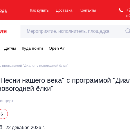
+
рода
Как купить
Доставка
Контакты
с 
ия
Детям
Куда пойти
Open Air
с программой "Диалог у новогодней ёлки"
"Песни нашего века" с программой "Диал
новогодней ёлки"
онцерт
6+
22 декабря 2026 г.