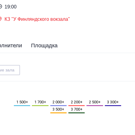
19:00
КЗ "У Финляндского вокзала"
олнители
Площадка
ме зала