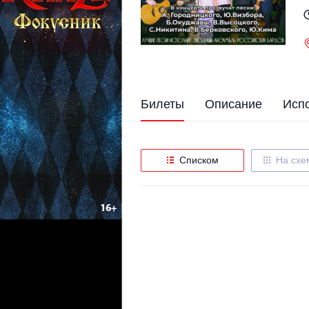
Билеты
Описание
Исп
Списком
На схе