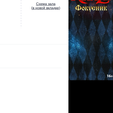
Cхема зала
(
в новой вкладке
)