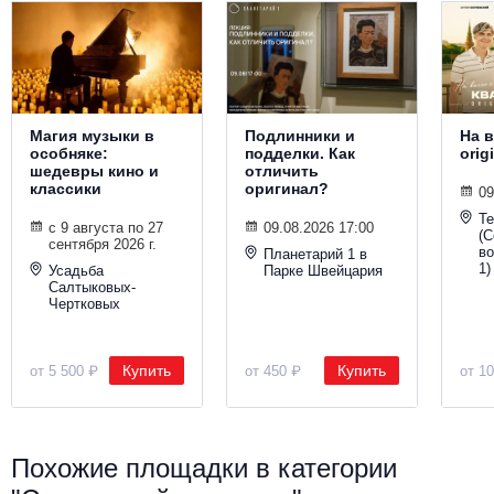
Магия музыки в
Подлинники и
На в
особняке:
подделки. Как
orig
шедевры кино и
отличить
классики
оригинал?
09
Т
с 9 августа по 27
09.08.2026 17:00
(С
сентября 2026 г.
во
Планетарий 1 в
1)
Усадьба
Парке Швейцария
Салтыковых-
Чертковых
Купить
Купить
от 5 500 ₽
от 450 ₽
от 1
Похожие площадки в категории