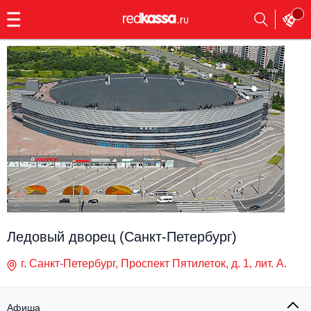
с
9:00
до
23:00
Заказать
обратный
звонок
Главная
Все события
Выбрать мероприятие
Инди
Все события
Как купить
Электронная музыка
Rap, hip-hop, RnB
Все события
Ледовый дворец (Санкт-Петербург)
Контакты
Панк
Поэтический вечер
г. Санкт-Петербург, Проспект Пятилеток, д. 1, лит. А.
Все события
Выбрать другой город
Концерты на теплоходе
Опера
Афиша