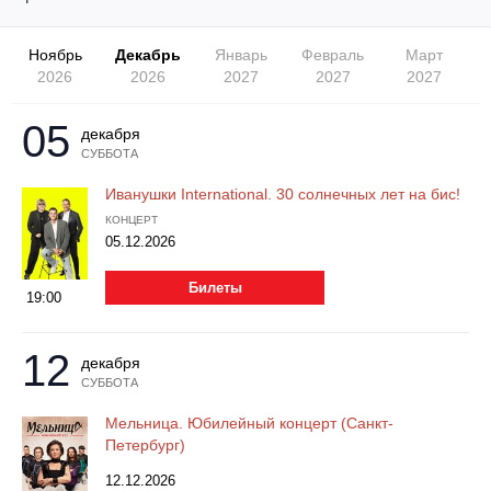
Другое для детей
Поп и эстрада
Известные актёры
Все события
Ноябрь
Декабрь
Январь
Февраль
Март
Детский концерт
Альтернатива
2026
2026
2027
2027
2027
Комедия
Детский спектакль
Классическая музыка
Все события
05
Творческий вечер
декабря
СУББОТА
Детское шоу
Круиз Фест
Мюзикл, оперетта
Иванушки International. 30 солнечных лет на бис!
Детский мюзикл
КОНЦЕРТ
Open-air на ВДНХ
05.12.2026
Балет
Джаз и блюз
Билеты
Драма
19:00
Этно, фолк, кантри
Музыкальный спектакль
12
декабря
СУББОТА
Рок
Спектакль
Мельница. Юбилейный концерт (Санкт-
Петербург)
Шансон, романс, авторская песня
Иммерсивный спектакль
12.12.2026