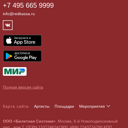
+7 495 665 9999
Бар/Ресторан/Кафе
Как купить
Театры
info@redkassa.ru
Клуб
Возврат билетов
Фестивали
Концертный зал
Контакты
Спорт
Театр
Партнёры
Цирк
Спортивный комплекс
Архив
Шоу
Все
Договор оферты
Детям
О поддельных билетах
Выставки, экскурсии
Полная версия сайта
Карта сайта:
Артисты
Площадки
Мероприятия
А
Б
В
Г
Д
Е
Ж
З
И
Й
К
Л
М
Н
О
П
Р
С
Т
У
Ф
Х
Ц
Ч
Ш
Щ
Э
Ю
Я
ООО «Билетная Система»
, Москва, 6-й Новоподмосковный
A
B
C
D
E
F
G
H
I
J
K
L
M
N
O
P
Q
R
S
T
U
V
W
X
Y
Z
пер., дом 7, ОГРН 1107746241900, ИНН 7743774790 КПП