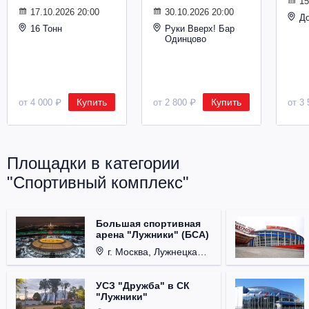
15
17.10.2026 20:00
30.10.2026 20:00
Д
16 Тонн
Руки Вверх! Бар
Одинцово
Купить
Купить
от 4 000 ₽
от 2 800 ₽
от 3 
Площадки в категории
"Спортивный комплекс"
Большая спортивная
арена "Лужники" (БСА)
г. Москва, Лужнецкая набережная, д. 24
УСЗ "Дружба" в СК
"Лужники"