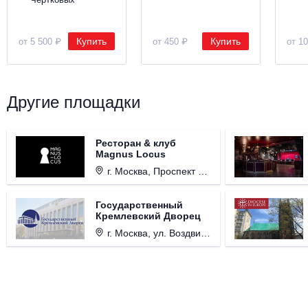
Купить
Купить
от 5 500 ₽
от 450 ₽
от 1
Другие площадки
Ресторан & клуб
Magnus Locus
г. Москва, Проспект Мира, д. 12, стр. 9.
Государственный
Кремлевский Дворец
г. Москва, ул. Воздвиженка, д. 1, Кремль.