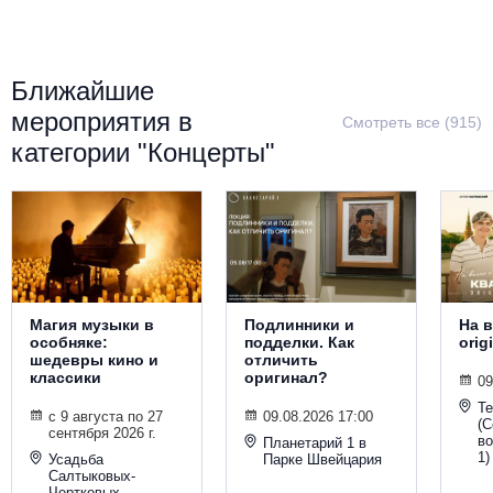
Металл
Ближайшие
мероприятия в
Смотреть все (915)
категории "Концерты"
Магия музыки в
Подлинники и
На в
особняке:
подделки. Как
orig
шедевры кино и
отличить
классики
оригинал?
09
Т
с 9 августа по 27
09.08.2026 17:00
(С
сентября 2026 г.
во
Планетарий 1 в
1)
Усадьба
Парке Швейцария
Салтыковых-
Чертковых