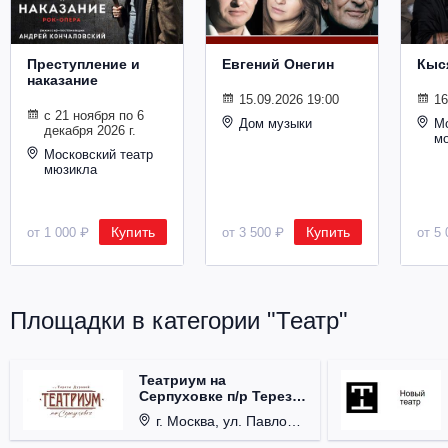
Металл
Преступление и
Евгений Онегин
Кыс
наказание
15.09.2026 19:00
16
с 21 ноября по 6
Дом музыки
Мо
декабря 2026 г.
м
Московский театр
мюзикла
Купить
Купить
от 1 000 ₽
от 3 500 ₽
от 5 
Площадки в категории "Театр"
Театриум на
Серпуховке п/р Терезы
Дуровой
г. Москва, ул. Павловская, д. 6.