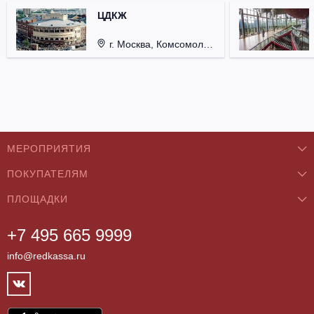
ЦДКЖ
г. Москва, Комсомольская пл., д. 4.
МЕРОПРИЯТИЯ
ПОКУПАТЕЛЯМ
Концерты
ПЛОЩАДКИ
О нас
Классика
+7 495 665 9999
Бар/Ресторан/Кафе
Как купить
Театры
info@redkassa.ru
Клуб
Возврат билетов
Фестивали
Концертный зал
Контакты
Спорт
Театр
Партнёры