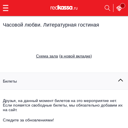
с
9:00
до
23:00
Часовой любви. Литературная гостиная
Заказать
обратный
звонок
Главная
Все события
Cхема зала
(
в новой вкладке
)
Выбрать мероприятие
Инди
Все события
Как купить
Электронная музыка
Билеты
Rap, hip-hop, RnB
Все события
Друзья, на данный момент билетов на это мероприятие нет.
Контакты
Панк
Если появятся свободные билеты, мы обязательно добавим их
Поэтический вечер
на сайт.
Все события
Выбрать другой город
Концерты на теплоходе
Опера
Следите за обновлениями!