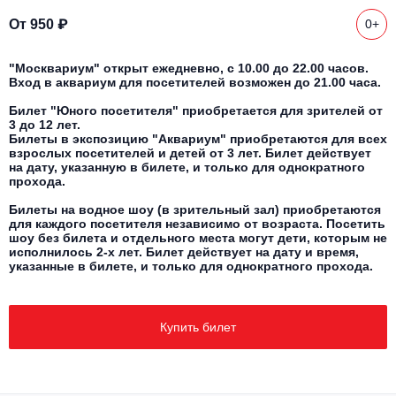
Другое для детей
Поп и эстрада
Известные актёры
От 950 ₽
0+
Все события
Детский концерт
Альтернатива
Комедия
"Москвариум" открыт ежедневно, с 10.00 до 22.00 часов.
Вход в аквариум для посетителей возможен до 21.00 часа.
Детский спектакль
Классическая музыка
Все события
Творческий вечер
Билет "Юного посетителя" приобретается для зрителей от
3 до 12 лет.
Детское шоу
Билеты в экспозицию "Аквариум" приобретаются для всех
Круиз Фест
Мюзикл, оперетта
взрослых посетителей и детей от 3 лет. Билет действует
на дату, указанную в билете, и только для однократного
Детский мюзикл
прохода.
Open-air на ВДНХ
Балет
Билеты на водное шоу (в зрительный зал) приобретаются
для каждого посетителя независимо от возраста. Посетить
Джаз и блюз
шоу без билета и отдельного места могут дети, которым не
Драма
исполнилось 2-х лет. Билет действует на дату и время,
указанные в билете, и только для однократного прохода.
Этно, фолк, кантри
Музыкальный спектакль
Рок
Купить билет
Спектакль
Шансон, романс, авторская песня
Иммерсивный спектакль