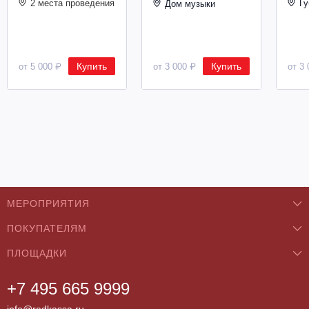
2 места проведения
Гу
Дом музыки
Купить
Купить
от 5 000 ₽
от 3 000 ₽
от 3 
МЕРОПРИЯТИЯ
ПОКУПАТЕЛЯМ
Концерты
ПЛОЩАДКИ
О нас
Классика
+7 495 665 9999
Бар/Ресторан/Кафе
Как купить
Театры