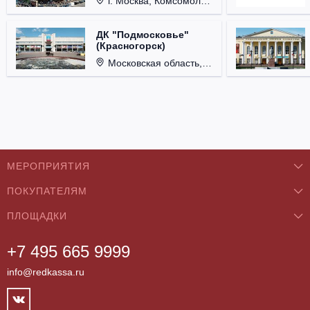
г. Москва, Комсомольская пл., д. 4.
ДК "Подмосковье"
(Красногорск)
Московская область, г. Красногорск, ул. Ленина, д. 3.
МЕРОПРИЯТИЯ
ПОКУПАТЕЛЯМ
Концерты
ПЛОЩАДКИ
О нас
Классика
+7 495 665 9999
Бар/Ресторан/Кафе
Как купить
Театры
info@redkassa.ru
Клуб
Возврат билетов
Фестивали
Концертный зал
Контакты
Спорт