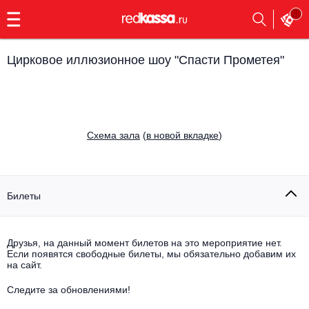
с
9:00
до
23:00
Цирковое иллюзионное шоу "Спасти Прометея"
Заказать
обратный
звонок
Главная
Все события
Cхема зала
(
в новой вкладке
)
Выбрать мероприятие
Инди
Все события
Как купить
Электронная музыка
Билеты
Rap, hip-hop, RnB
Все события
Друзья, на данный момент билетов на это мероприятие нет.
Контакты
Панк
Если появятся свободные билеты, мы обязательно добавим их
Поэтический вечер
на сайт.
Все события
Выбрать другой город
Концерты на теплоходе
Опера
Следите за обновлениями!