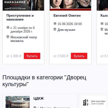
Металл
Преступление и
Евгений Онегин
Кыс
наказание
15.09.2026 19:00
16
с 21 ноября по 6
Дом музыки
Мо
декабря 2026 г.
м
Московский театр
мюзикла
Купить
Купить
от 1 000 ₽
от 3 500 ₽
от 5 
Площадки в категории "Дворец
культуры"
ЦДКЖ