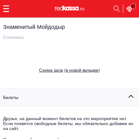
с
9:00
до
23:00
Знаменитый Мойдодыр
Заказать
обратный
Спектакль
звонок
Главная
Все события
Выбрать мероприятие
Инди
Cхема зала
(
в новой вкладке
)
Все события
Как купить
Электронная музыка
Rap, hip-hop, RnB
Билеты
Все события
Контакты
Панк
Поэтический вечер
Друзья, на данный момент билетов на это мероприятие нет.
Если появятся свободные билеты, мы обязательно добавим их
Все события
Выбрать другой город
Концерты на теплоходе
на сайт.
Опера