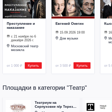
Металл
Преступление и
Евгений Онегин
Кыс
наказание
15.09.2026 19:00
16
с 21 ноября по 6
Дом музыки
Мо
декабря 2026 г.
м
Московский театр
мюзикла
Купить
Купить
от 1 000 ₽
от 3 500 ₽
от 5 
Площадки в категории "Театр"
Театриум на
Серпуховке п/р Терезы
Дуровой