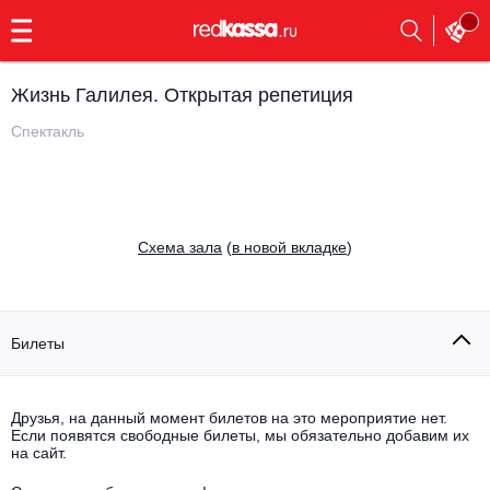
с
9:00
до
23:00
Жизнь Галилея. Открытая репетиция
Заказать
обратный
Спектакль
звонок
Главная
Все события
Выбрать мероприятие
Инди
Cхема зала
(
в новой вкладке
)
Все события
Как купить
Электронная музыка
Rap, hip-hop, RnB
Билеты
Все события
Контакты
Панк
Поэтический вечер
Друзья, на данный момент билетов на это мероприятие нет.
Если появятся свободные билеты, мы обязательно добавим их
Все события
Выбрать другой город
Концерты на теплоходе
на сайт.
Опера