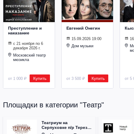
Металл
Преступление и
Евгений Онегин
Кыс
наказание
15.09.2026 19:00
16
с 21 ноября по 6
Дом музыки
Мо
декабря 2026 г.
м
Московский театр
мюзикла
Купить
Купить
от 1 000 ₽
от 3 500 ₽
от 5 
Площадки в категории "Театр"
Театриум на
Серпуховке п/р Терезы
Дуровой