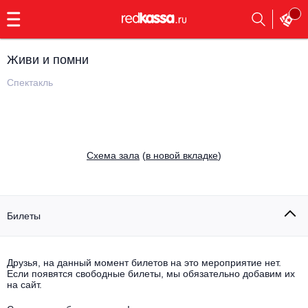
с
9:00
до
23:00
Живи и помни
Заказать
обратный
Спектакль
звонок
Главная
Все события
Выбрать мероприятие
Инди
Cхема зала
(
в новой вкладке
)
Все события
Как купить
Электронная музыка
Rap, hip-hop, RnB
Билеты
Все события
Контакты
Панк
Поэтический вечер
Друзья, на данный момент билетов на это мероприятие нет.
Если появятся свободные билеты, мы обязательно добавим их
Все события
Выбрать другой город
Концерты на теплоходе
на сайт.
Опера