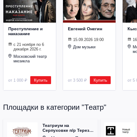
Металл
Преступление и
Евгений Онегин
Кыс
наказание
15.09.2026 19:00
16
с 21 ноября по 6
Дом музыки
Мо
декабря 2026 г.
м
Московский театр
мюзикла
Купить
Купить
от 1 000 ₽
от 3 500 ₽
от 5 
Площадки в категории "Театр"
Театриум на
Серпуховке п/р Терезы
Дуровой