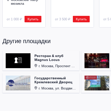
мюзикла
Купить
Купить
от 1 000 ₽
от 3 500 ₽
от 5 
Другие площадки
Ресторан & клуб
Magnus Locus
г. Москва, Проспект Мира, д. 12, стр. 9.
Государственный
Кремлевский Дворец
г. Москва, ул. Воздвиженка, д. 1, Кремль.