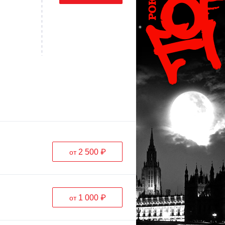
2 500 ₽
от
1 000 ₽
от