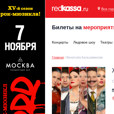
Все го
Билеты на
мероприят
Концерты
Ледовое шоу
Театры
Главная
Женитьба Бальзаминова
С