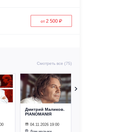
2 500 ₽
от
Смотреть все (75)
Дмитрий Маликов.
Рождественский
PIANOMANIЯ
концерт
Владимира
Спивакова
00
04.11.2026 19:00
Дом музыки