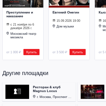
Преступление и
Евгений Онегин
Кыс
наказание
15.09.2026 19:00
16
с 21 ноября по 6
Дом музыки
Мо
декабря 2026 г.
м
Московский театр
мюзикла
Купить
Купить
от 1 000 ₽
от 3 500 ₽
от 5 
Другие площадки
Ресторан & клуб
Magnus Locus
г. Москва, Проспект Мира, д. 12, стр. 9.