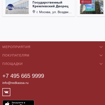
Государственный
Кремлевский Дворец
г. Москва, ул. Воздвиженка, д. 1, Кремль.
МЕРОПРИЯТИЯ
ПОКУПАТЕЛЯМ
Концерты
ПЛОЩАДКИ
О нас
Классика
+7 495 665 9999
Бар/Ресторан/Кафе
Как купить
Театры
info@redkassa.ru
Клуб
Возврат билетов
Фестивали
Концертный зал
Контакты
Спорт
Театр
Партнёры
Цирк