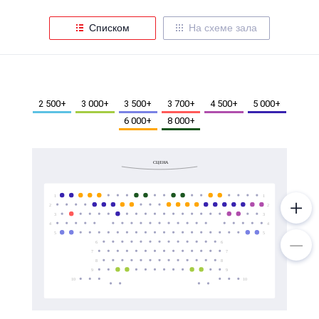
Металл
Списком
На схеме зала