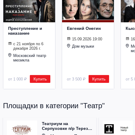
Металл
Преступление и
Евгений Онегин
Кыс
наказание
15.09.2026 19:00
16
с 21 ноября по 6
Дом музыки
Мо
декабря 2026 г.
м
Московский театр
мюзикла
Купить
Купить
от 1 000 ₽
от 3 500 ₽
от 5 
Площадки в категории "Театр"
Театриум на
Серпуховке п/р Терезы
Дуровой