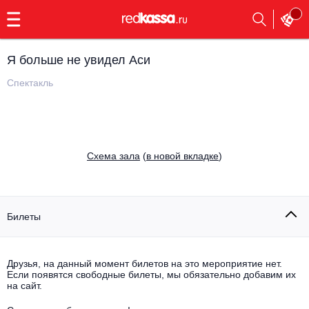
с
9:00
до
23:00
Я больше не увидел Аси
Заказать
обратный
Спектакль
звонок
Главная
Все события
Выбрать мероприятие
Инди
Cхема зала
(
в новой вкладке
)
Все события
Как купить
Электронная музыка
Rap, hip-hop, RnB
Билеты
Все события
Контакты
Панк
Поэтический вечер
Друзья, на данный момент билетов на это мероприятие нет.
Если появятся свободные билеты, мы обязательно добавим их
Все события
Выбрать другой город
Концерты на теплоходе
на сайт.
Опера