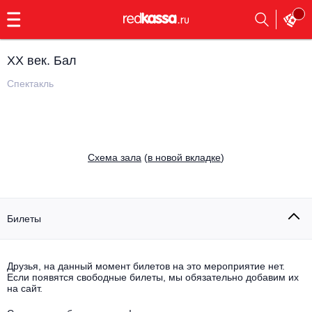
с
9:00
до
23:00
ХХ век. Бал
Заказать
обратный
Спектакль
звонок
Главная
Все события
Выбрать мероприятие
Инди
Cхема зала
(
в новой вкладке
)
Все события
Как купить
Электронная музыка
Rap, hip-hop, RnB
Билеты
Все события
Контакты
Панк
Поэтический вечер
Друзья, на данный момент билетов на это мероприятие нет.
Если появятся свободные билеты, мы обязательно добавим их
Все события
Выбрать другой город
Концерты на теплоходе
на сайт.
Опера