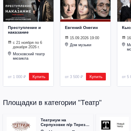
Металл
Преступление и
Евгений Онегин
Кыс
наказание
15.09.2026 19:00
16
с 21 ноября по 6
Дом музыки
Мо
декабря 2026 г.
м
Московский театр
мюзикла
Купить
Купить
от 1 000 ₽
от 3 500 ₽
от 5 
Площадки в категории "Театр"
Театриум на
Серпуховке п/р Терезы
Дуровой