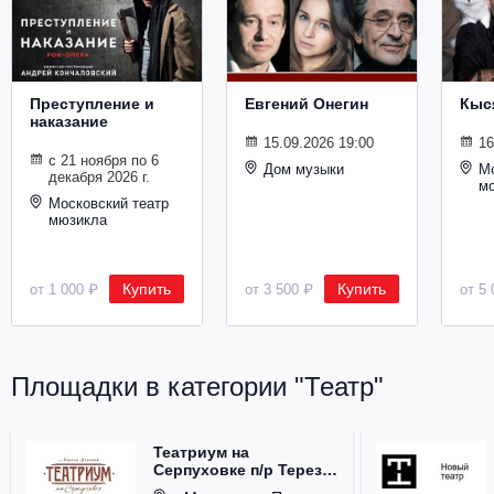
Металл
Преступление и
Евгений Онегин
Кыс
наказание
15.09.2026 19:00
16
с 21 ноября по 6
Дом музыки
Мо
декабря 2026 г.
м
Московский театр
мюзикла
Купить
Купить
от 1 000 ₽
от 3 500 ₽
от 5 
Площадки в категории "Театр"
Театриум на
Серпуховке п/р Терезы
Дуровой