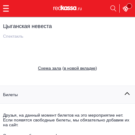
с
9:00
до
23:00
Цыганская невеста
Заказать
обратный
Спектакль
звонок
Главная
Все события
Выбрать мероприятие
Инди
Cхема зала
(
в новой вкладке
)
Все события
Как купить
Электронная музыка
Rap, hip-hop, RnB
Билеты
Все события
Контакты
Панк
Поэтический вечер
Друзья, на данный момент билетов на это мероприятие нет.
Если появятся свободные билеты, мы обязательно добавим их
Все события
Выбрать другой город
Концерты на теплоходе
на сайт.
Опера