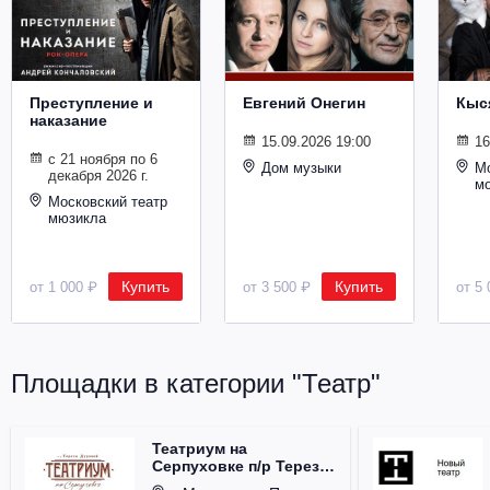
Металл
Преступление и
Евгений Онегин
Кыс
наказание
15.09.2026 19:00
16
с 21 ноября по 6
Дом музыки
Мо
декабря 2026 г.
м
Московский театр
мюзикла
Купить
Купить
от 1 000 ₽
от 3 500 ₽
от 5 
Площадки в категории "Театр"
Театриум на
Серпуховке п/р Терезы
Дуровой