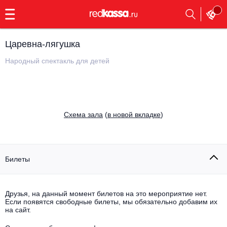
с
9:00
до
23:00
Царевна-лягушка
Заказать
обратный
Народный спектакль для детей
звонок
Главная
Все события
Выбрать мероприятие
Инди
Cхема зала
(
в новой вкладке
)
Все события
Как купить
Электронная музыка
Rap, hip-hop, RnB
Билеты
Все события
Контакты
Панк
Поэтический вечер
Друзья, на данный момент билетов на это мероприятие нет.
Если появятся свободные билеты, мы обязательно добавим их
Все события
Выбрать другой город
Концерты на теплоходе
на сайт.
Опера