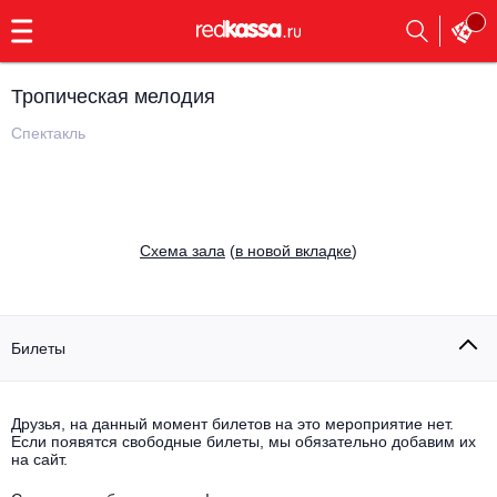
с
9:00
до
23:00
Тропическая мелодия
Заказать
обратный
Спектакль
звонок
Главная
Все события
Выбрать мероприятие
Инди
Cхема зала
(
в новой вкладке
)
Все события
Как купить
Электронная музыка
Rap, hip-hop, RnB
Билеты
Все события
Контакты
Панк
Поэтический вечер
Друзья, на данный момент билетов на это мероприятие нет.
Если появятся свободные билеты, мы обязательно добавим их
Все события
Выбрать другой город
Концерты на теплоходе
на сайт.
Опера