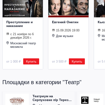
Металл
Преступление и
Евгений Онегин
Кыс
наказание
15.09.2026 19:00
16
с 21 ноября по 6
Дом музыки
Мо
декабря 2026 г.
м
Московский театр
мюзикла
Купить
Купить
от 1 000 ₽
от 3 500 ₽
от 5 
Площадки в категории "Театр"
Театриум на
Серпуховке п/р Терезы
Дуровой