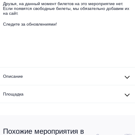
Другое для детей
Поп и эстрада
Друзья, на данный момент билетов на это мероприятие нет.
Известные актёры
Если появятся свободные билеты, мы обязательно добавим их
Все события
на сайт.
Детский концерт
Альтернатива
Комедия
Следите за обновлениями!
Детский спектакль
Классическая музыка
Все события
Творческий вечер
Детское шоу
Круиз Фест
Мюзикл, оперетта
Детский мюзикл
Open-air на ВДНХ
Балет
Описание
Джаз и блюз
Драма
Этно, фолк, кантри
Площадка
Музыкальный спектакль
Рок
Спектакль
Шансон, романс, авторская песня
Иммерсивный спектакль
Похожие мероприятия в