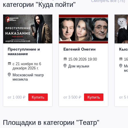
Смотреть все (75)
категории "Куда пойти"
Металл
Преступление и
Евгений Онегин
Кыс
наказание
15.09.2026 19:00
16
с 21 ноября по 6
Дом музыки
Мо
декабря 2026 г.
м
Московский театр
мюзикла
Купить
Купить
от 1 000 ₽
от 3 500 ₽
от 5 
Площадки в категории "Театр"