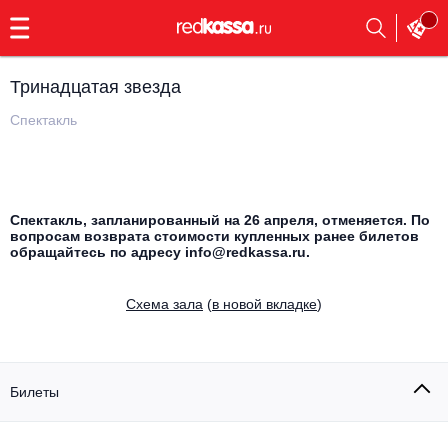
с
9:00
до
23:00
Тринадцатая звезда
Заказать
обратный
Спектакль
звонок
Главная
Все события
Выбрать мероприятие
Инди
Спектакль, запланированный на 26 апреля, отменяется. По
вопросам возврата стоимости купленных ранее билетов
Все события
обращайтесь по адресу info@redkassa.ru.
Как купить
Электронная музыка
Cхема зала
(
в новой вкладке
)
Rap, hip-hop, RnB
Все события
Контакты
Панк
Поэтический вечер
Билеты
Все события
Выбрать другой город
Концерты на теплоходе
Опера