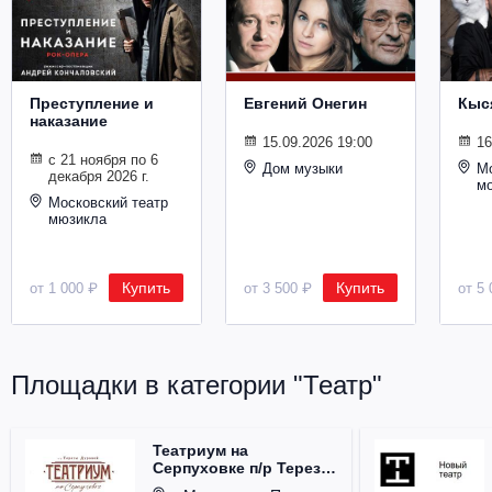
Металл
Преступление и
Евгений Онегин
Кыс
наказание
15.09.2026 19:00
16
с 21 ноября по 6
Дом музыки
Мо
декабря 2026 г.
м
Московский театр
мюзикла
Купить
Купить
от 1 000 ₽
от 3 500 ₽
от 5 
Площадки в категории "Театр"
Театриум на
Серпуховке п/р Терезы
Дуровой