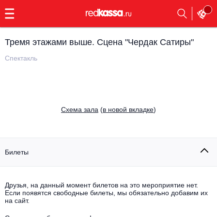
с
9:00
до
23:00
Тремя этажами выше. Сцена "Чердак Сатиры"
Заказать
обратный
Спектакль
звонок
Главная
Все события
Выбрать мероприятие
Инди
Cхема зала
(
в новой вкладке
)
Все события
Как купить
Электронная музыка
Rap, hip-hop, RnB
Билеты
Все события
Контакты
Панк
Поэтический вечер
Друзья, на данный момент билетов на это мероприятие нет.
Если появятся свободные билеты, мы обязательно добавим их
Все события
Выбрать другой город
Концерты на теплоходе
на сайт.
Опера