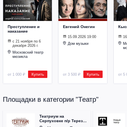
Металл
Преступление и
Евгений Онегин
Кыс
наказание
15.09.2026 19:00
16
с 21 ноября по 6
Дом музыки
Мо
декабря 2026 г.
м
Московский театр
мюзикла
Купить
Купить
от 1 000 ₽
от 3 500 ₽
от 5 
Площадки в категории "Театр"
Театриум на
Серпуховке п/р Терезы
Дуровой