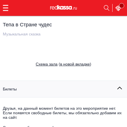
с
9:00
до
23:00
Тепа в Стране чудес
Заказать
обратный
Музыкальная сказка
звонок
Главная
Все события
Выбрать мероприятие
Инди
Cхема зала
(
в новой вкладке
)
Все события
Как купить
Электронная музыка
Rap, hip-hop, RnB
Билеты
Все события
Контакты
Панк
Поэтический вечер
Друзья, на данный момент билетов на это мероприятие нет.
Если появятся свободные билеты, мы обязательно добавим их
Все события
Выбрать другой город
Концерты на теплоходе
на сайт.
Опера