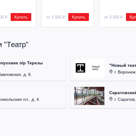
Купить
Купить
Ку
500 ₽
от 5 000 ₽
от 3 500 ₽
 "Театр"
рпуховке п/р Терезы
"Новый теат
г. Воронеж,
Павловская, д. 6.
Саратовский
омольская пл., д. 4.
г. Саратов,