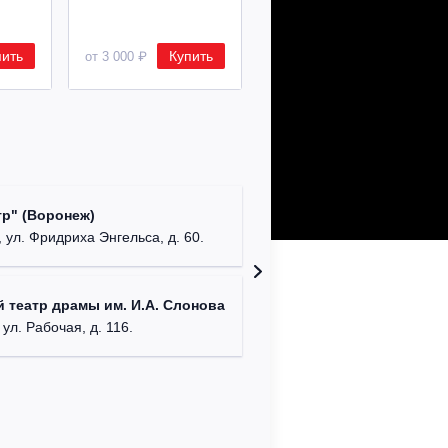
пить
Купить
Купить
от 3 000 ₽
от 8 500 ₽
Культур
р" (Воронеж)
театр"
 ул. Фридриха Энгельса, д. 60.
г. Орех
ДК им. 
 театр драмы им. И.А. Слонова
г. Моск
 ул. Рабочая, д. 116.