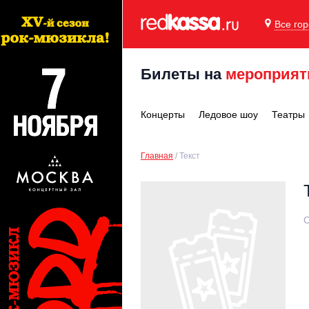
Все го
Билеты на
мероприят
Концерты
Ледовое шоу
Театры
Главная
Текст
С