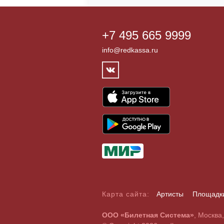
+7 495 665 9999
info@redkassa.ru
Карта сайта:
Артисты
Площадк
А
Б
В
Г
Д
Е
Ж
З
И
Й
К
Л
М
Н
О
П
Р
С
ООО «Билетная Система»
, Москва
A
B
C
D
E
F
G
H
I
J
K
L
M
N
O
P
Q
R