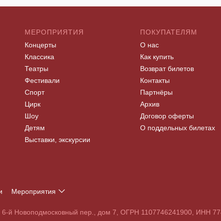
МЕРОПРИЯТИЯ
ПОКУПАТЕЛЯМ
Концерты
О нас
Классика
Как купить
Театры
Возврат билетов
Фестивали
Контакты
Спорт
Партнёры
Цирк
Архив
Шоу
Договор оферты
Детям
О поддельных билетах
Выставки, экскурсии
и
Мероприятия
Т
У
Ф
Х
Ц
Ч
Ш
Щ
Э
Ю
Я
, 6-й Новоподмосковный пер., дом 7, ОГРН 1107746241900, ИНН 
S
T
U
V
W
X
Y
Z