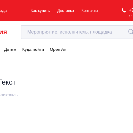
+
рода
Как купить
Доставка
Контакты
с 
ия
Детям
Куда пойти
Open Air
Текст
пектакль