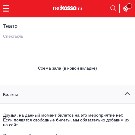
с
9:00
до
23:00
Театр
Заказать
обратный
Спектакль
звонок
Главная
Все события
Выбрать мероприятие
Инди
Cхема зала
(
в новой вкладке
)
Все события
Как купить
Электронная музыка
Rap, hip-hop, RnB
Билеты
Все события
Контакты
Панк
Поэтический вечер
Друзья, на данный момент билетов на это мероприятие нет.
Если появятся свободные билеты, мы обязательно добавим их
Все события
Выбрать другой город
Концерты на теплоходе
на сайт.
Опера