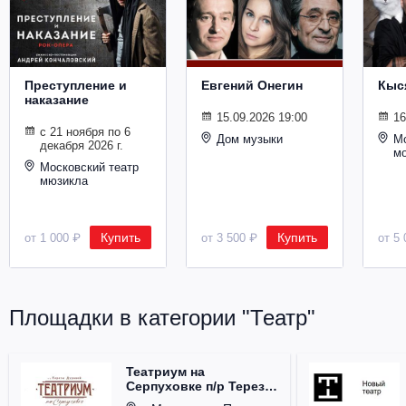
Металл
Преступление и
Евгений Онегин
Кыс
наказание
15.09.2026 19:00
16
с 21 ноября по 6
Дом музыки
Мо
декабря 2026 г.
м
Московский театр
мюзикла
Купить
Купить
от 1 000 ₽
от 3 500 ₽
от 5 
Площадки в категории "Театр"
Театриум на
Серпуховке п/р Терезы
Дуровой