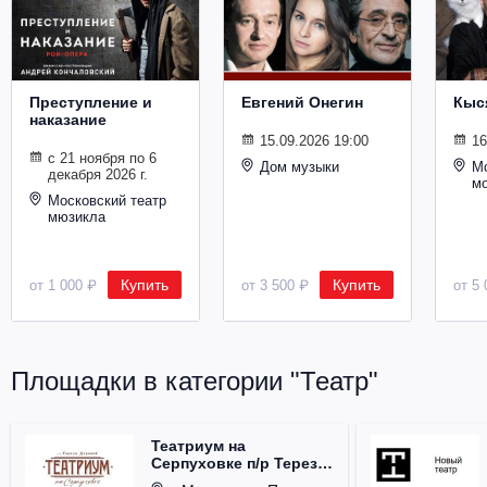
Металл
Преступление и
Евгений Онегин
Кыс
наказание
15.09.2026 19:00
16
с 21 ноября по 6
Дом музыки
Мо
декабря 2026 г.
м
Московский театр
мюзикла
Купить
Купить
от 1 000 ₽
от 3 500 ₽
от 5 
Площадки в категории "Театр"
Театриум на
Серпуховке п/р Терезы
Дуровой