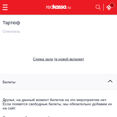
с
9:00
до
23:00
Тартюф
Заказать
обратный
Спектакль
звонок
Главная
Все события
Выбрать мероприятие
Инди
Cхема зала
(
в новой вкладке
)
Все события
Как купить
Электронная музыка
Rap, hip-hop, RnB
Билеты
Все события
Контакты
Панк
Поэтический вечер
Друзья, на данный момент билетов на это мероприятие нет.
Если появятся свободные билеты, мы обязательно добавим их
Все события
Выбрать другой город
Концерты на теплоходе
на сайт.
Опера