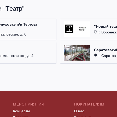
 "Театр"
рпуховке п/р Терезы
"Новый теат
г. Воронеж,
Павловская, д. 6.
Саратовский
омольская пл., д. 4.
г. Саратов,
МЕРОПРИЯТИЯ
ПОКУПАТЕЛЯМ
Концерты
О нас