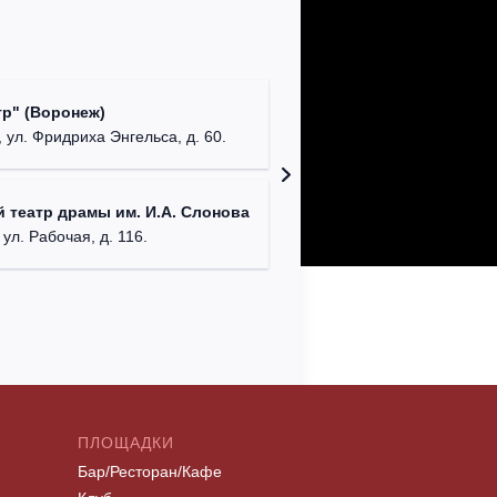
Культур
р" (Воронеж)
театр"
 ул. Фридриха Энгельса, д. 60.
г. Орех
ДК им. 
 театр драмы им. И.А. Слонова
г. Моск
 ул. Рабочая, д. 116.
ПЛОЩАДКИ
Бар/Ресторан/Кафе