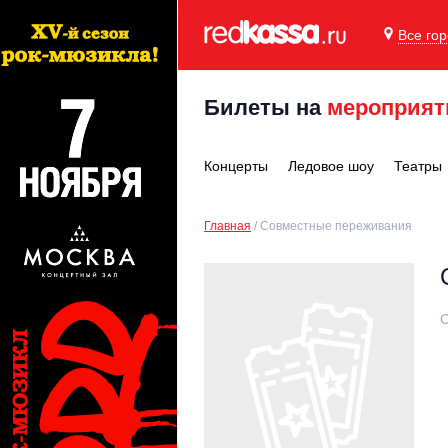
Все го
Билеты на
мероприят
Концерты
Ледовое шоу
Театры
Главная
Совместные переживания
С