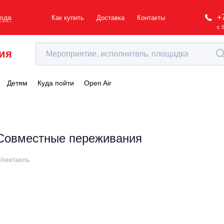
+
рода
Как купить
Доставка
Контакты
с 
ия
Детям
Куда пойти
Open Air
Совместные переживания
пектакль