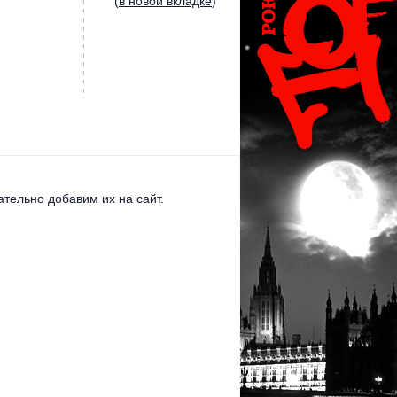
(
в новой вкладке
)
тельно добавим их на сайт.