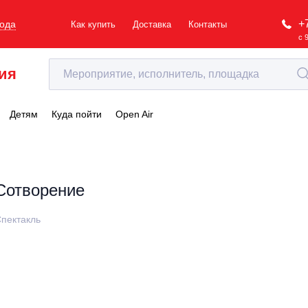
+
рода
Как купить
Доставка
Контакты
с 
ия
Детям
Куда пойти
Open Air
Сотворение
пектакль