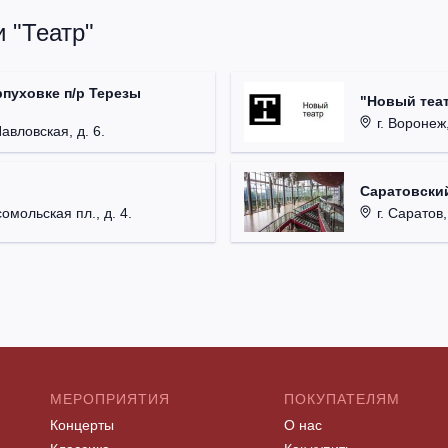
 "Театр"
рпуховке п/р Терезы
"Новый теат
г. Воронеж,
Павловская, д. 6.
Саратовский
омольская пл., д. 4.
г. Саратов,
МЕРОПРИЯТИЯ
ПОКУПАТЕЛЯМ
Концерты
О нас