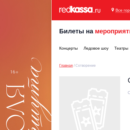
Все го
Билеты на
мероприят
Концерты
Ледовое шоу
Театры
Главная
Сотворение
С