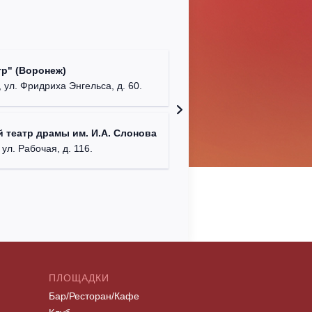
Культур
р" (Воронеж)
театр"
 ул. Фридриха Энгельса, д. 60.
г. Орех
ДК им. 
 театр драмы им. И.А. Слонова
г. Моск
 ул. Рабочая, д. 116.
ПЛОЩАДКИ
Бар/Ресторан/Кафе