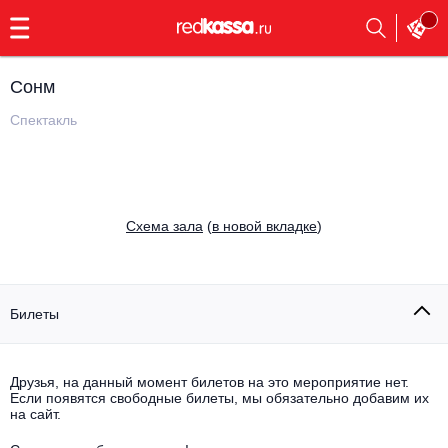
с
9:00
до
23:00
Сонм
Заказать
обратный
Спектакль
звонок
Главная
Все события
Выбрать мероприятие
Инди
Cхема зала
(
в новой вкладке
)
Все события
Как купить
Электронная музыка
Rap, hip-hop, RnB
Билеты
Все события
Контакты
Панк
Поэтический вечер
Друзья, на данный момент билетов на это мероприятие нет.
Если появятся свободные билеты, мы обязательно добавим их
Все события
Выбрать другой город
Концерты на теплоходе
на сайт.
Опера