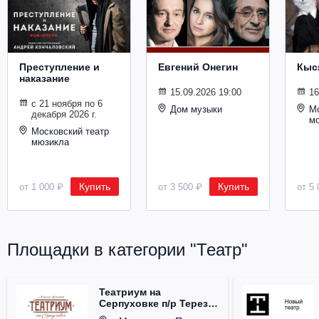
Металл
Преступление и
Евгений Онегин
Кыс
наказание
15.09.2026 19:00
16
с 21 ноября по 6
Дом музыки
Мо
декабря 2026 г.
м
Московский театр
мюзикла
Купить
Купить
от 1 000 ₽
от 3 500 ₽
от 5 
Площадки в категории "Театр"
Театриум на
Серпуховке п/р Терезы
Дуровой