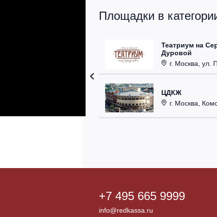
Площадки в категории
Театриум на Се
Дуровой
г. Москва, ул. 
ЦДКЖ
г. Москва, Комс
+7 495 665 9999
info@redkassa.ru