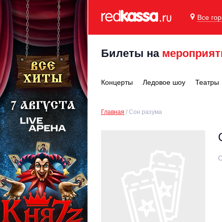
Все го
Билеты на
мероприят
Концерты
Ледовое шоу
Театры
Главная
Сон разума
С