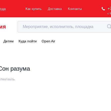
+
рода
Как купить
Доставка
Контакты
с 
ия
Детям
Куда пойти
Open Air
Сон разума
пектакль