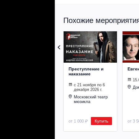
Похожие мероприятия 
Преступление и
Евге
наказание
15.
с 21 ноября по 6
До
декабря 2026 г.
Московский театр
мюзикла
Купить
от 1 000 ₽
от 3 