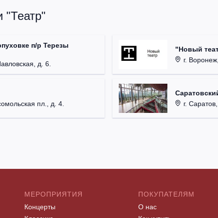
 "Театр"
рпуховке п/р Терезы
"Новый теат
г. Воронеж,
Павловская, д. 6.
Саратовский
омольская пл., д. 4.
г. Саратов,
МЕРОПРИЯТИЯ
ПОКУПАТЕЛЯМ
Концерты
О нас