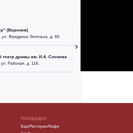
Культур
р" (Воронеж)
театр"
 ул. Фридриха Энгельса, д. 60.
г. Орех
ДК им. 
 театр драмы им. И.А. Слонова
г. Моск
 ул. Рабочая, д. 116.
ПЛОЩАДКИ
Бар/Ресторан/Кафе