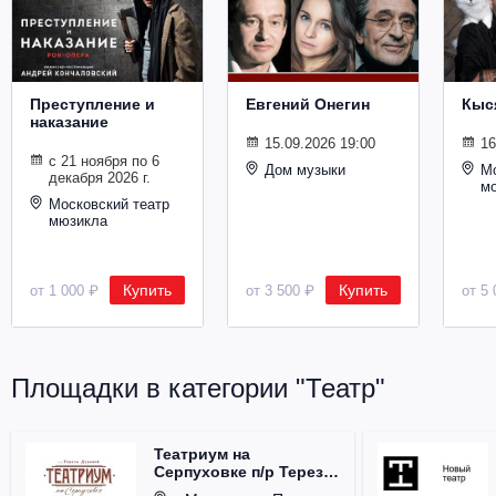
Металл
Преступление и
Евгений Онегин
Кыс
наказание
15.09.2026 19:00
16
с 21 ноября по 6
Дом музыки
Мо
декабря 2026 г.
м
Московский театр
мюзикла
Купить
Купить
от 1 000 ₽
от 3 500 ₽
от 5 
Площадки в категории "Театр"
Театриум на
Серпуховке п/р Терезы
Дуровой