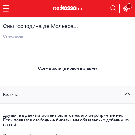
с
9:00
до
23:00
Сны господина де Мольера...
Заказать
обратный
Спектакль
звонок
Главная
Все события
Выбрать мероприятие
Инди
Cхема зала
(
в новой вкладке
)
Все события
Как купить
Электронная музыка
Rap, hip-hop, RnB
Билеты
Все события
Контакты
Панк
Поэтический вечер
Друзья, на данный момент билетов на это мероприятие нет.
Если появятся свободные билеты, мы обязательно добавим их
Все события
Выбрать другой город
Концерты на теплоходе
на сайт.
Опера