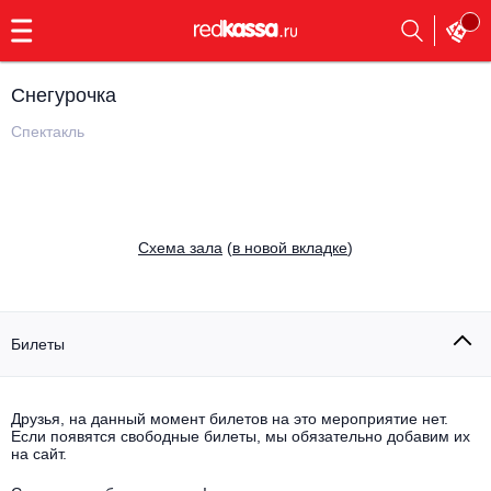
с
9:00
до
23:00
Снегурочка
Заказать
обратный
Спектакль
звонок
Главная
Все события
Выбрать мероприятие
Инди
Cхема зала
(
в новой вкладке
)
Все события
Как купить
Электронная музыка
Rap, hip-hop, RnB
Билеты
Все события
Контакты
Панк
Поэтический вечер
Друзья, на данный момент билетов на это мероприятие нет.
Если появятся свободные билеты, мы обязательно добавим их
Все события
Выбрать другой город
Концерты на теплоходе
на сайт.
Опера