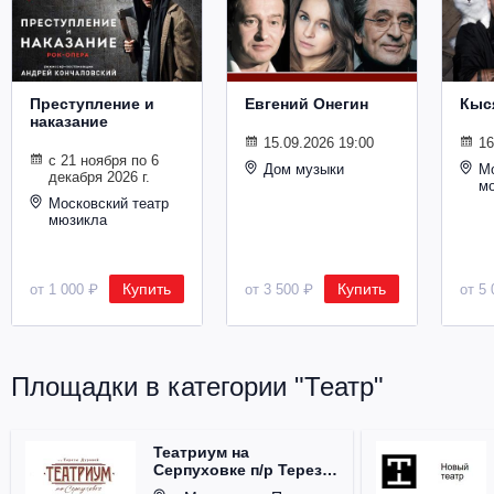
Металл
Преступление и
Евгений Онегин
Кыс
наказание
15.09.2026 19:00
16
с 21 ноября по 6
Дом музыки
Мо
декабря 2026 г.
м
Московский театр
мюзикла
Купить
Купить
от 1 000 ₽
от 3 500 ₽
от 5 
Площадки в категории "Театр"
Театриум на
Серпуховке п/р Терезы
Дуровой