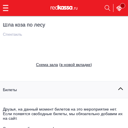
с
9:00
до
23:00
Шла коза по лесу
Заказать
обратный
Спектакль
звонок
Главная
Все события
Выбрать мероприятие
Инди
Cхема зала
(
в новой вкладке
)
Все события
Как купить
Электронная музыка
Rap, hip-hop, RnB
Билеты
Все события
Контакты
Панк
Поэтический вечер
Друзья, на данный момент билетов на это мероприятие нет.
Если появятся свободные билеты, мы обязательно добавим их
Все события
Выбрать другой город
Концерты на теплоходе
на сайт.
Опера