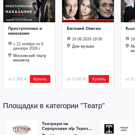
Металл
Преступление и
Евгений Онегин
Кыс
наказание
15.09.2026 19:00
16
с 21 ноября по 6
Дом музыки
Мо
декабря 2026 г.
м
Московский театр
мюзикла
Купить
Купить
от 1 000 ₽
от 3 500 ₽
от 5 
Площадки в категории "Театр"
Театриум на
Серпуховке п/р Терезы
Дуровой