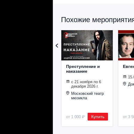
Похожие мероприятия 
Преступление и
Евге
наказание
15.
с 21 ноября по 6
До
декабря 2026 г.
Московский театр
мюзикла
Купить
от 1 000 ₽
от 3 