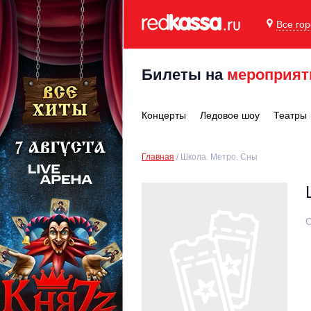
Все го
Билеты на
мероприят
Концерты
Ледовое шоу
Театры
Главная
Школа. Метро. Сны
С