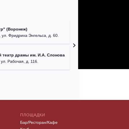
Культур
р" (Воронеж)
театр"
 ул. Фридриха Энгельса, д. 60.
г. Орех
ДК им. 
 театр драмы им. И.А. Слонова
г. Моск
 ул. Рабочая, д. 116.
ПЛОЩАДКИ
Бар/Ресторан/Кафе