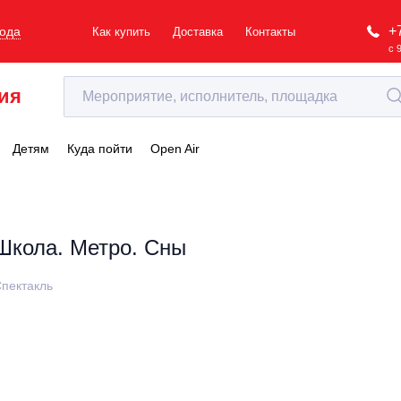
+
рода
Как купить
Доставка
Контакты
с 
ия
Детям
Куда пойти
Open Air
Школа. Метро. Сны
пектакль