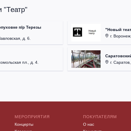
 "Театр"
рпуховке п/р Терезы
"Новый теат
г. Воронеж,
Павловская, д. 6.
Саратовский
омольская пл., д. 4.
г. Саратов,
МЕРОПРИЯТИЯ
ПОКУПАТЕЛЯМ
Концерты
О нас