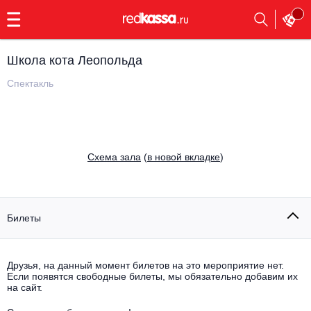
с
9:00
до
23:00
Школа кота Леопольда
Заказать
обратный
Спектакль
звонок
Главная
Все события
Выбрать мероприятие
Инди
Cхема зала
(
в новой вкладке
)
Все события
Как купить
Электронная музыка
Rap, hip-hop, RnB
Билеты
Все события
Контакты
Панк
Поэтический вечер
Друзья, на данный момент билетов на это мероприятие нет.
Если появятся свободные билеты, мы обязательно добавим их
Все события
Выбрать другой город
Концерты на теплоходе
на сайт.
Опера