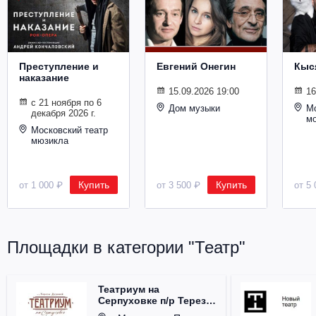
Металл
Преступление и
Евгений Онегин
Кыс
наказание
15.09.2026 19:00
16
с 21 ноября по 6
Дом музыки
Мо
декабря 2026 г.
м
Московский театр
мюзикла
Купить
Купить
от 1 000 ₽
от 3 500 ₽
от 5 
Площадки в категории "Театр"
Театриум на
Серпуховке п/р Терезы
Дуровой