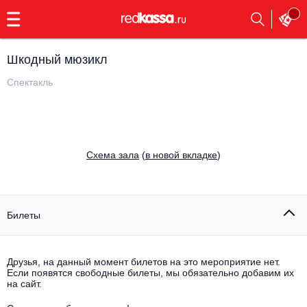
с
9:00
до
23:00
Шкодный мюзикл
Заказать
обратный
Спектакль
звонок
Главная
Все события
Выбрать мероприятие
Инди
Cхема зала
(
в новой вкладке
)
Все события
Как купить
Электронная музыка
Rap, hip-hop, RnB
Билеты
Все события
Контакты
Панк
Поэтический вечер
Друзья, на данный момент билетов на это мероприятие нет.
Если появятся свободные билеты, мы обязательно добавим их
Все события
Выбрать другой город
Концерты на теплоходе
на сайт.
Опера