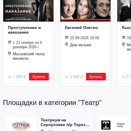
Металл
Преступление и
Евгений Онегин
Кыс
наказание
15.09.2026 19:00
16
с 21 ноября по 6
Дом музыки
Мо
декабря 2026 г.
м
Московский театр
мюзикла
Купить
Купить
от 1 000 ₽
от 3 500 ₽
от 5 
Площадки в категории "Театр"
Театриум на
Серпуховке п/р Терезы
Дуровой