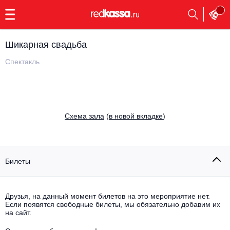
с
9:00
до
23:00
Шикарная свадьба
Заказать
обратный
Спектакль
звонок
Главная
Все события
Выбрать мероприятие
Инди
Cхема зала
(
в новой вкладке
)
Все события
Как купить
Электронная музыка
Rap, hip-hop, RnB
Билеты
Все события
Контакты
Панк
Поэтический вечер
Друзья, на данный момент билетов на это мероприятие нет.
Если появятся свободные билеты, мы обязательно добавим их
Все события
Выбрать другой город
Концерты на теплоходе
на сайт.
Опера