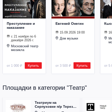
Металл
Преступление и
Евгений Онегин
Кыс
наказание
15.09.2026 19:00
16
с 21 ноября по 6
Дом музыки
Мо
декабря 2026 г.
м
Московский театр
мюзикла
Купить
Купить
от 1 000 ₽
от 3 500 ₽
от 5 
Площадки в категории "Театр"
Театриум на
Серпуховке п/р Терезы
Дуровой