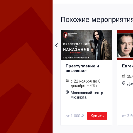
Похожие мероприятия 
Преступление и
Евге
наказание
15.
с 21 ноября по 6
До
декабря 2026 г.
Московский театр
мюзикла
Купить
от 1 000 ₽
от 3 