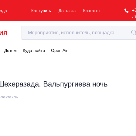
+
рода
Как купить
Доставка
Контакты
с 
ия
Детям
Куда пойти
Open Air
Шехеразада. Вальпургиева ночь
пектакль