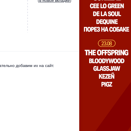
(
в новой вкладке
)
тельно добавим их на сайт.