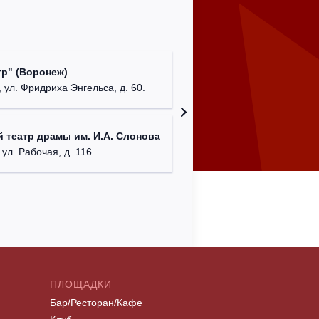
Культур
р" (Воронеж)
театр"
 ул. Фридриха Энгельса, д. 60.
г. Орех
ДК им. 
 театр драмы им. И.А. Слонова
г. Моск
 ул. Рабочая, д. 116.
ПЛОЩАДКИ
Бар/Ресторан/Кафе