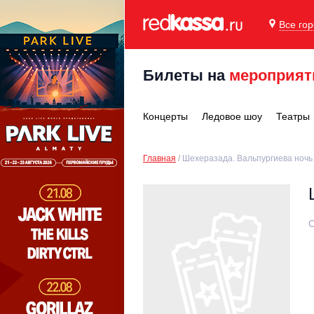
Все го
Билеты на
мероприят
Концерты
Ледовое шоу
Театры
Главная
Шехеразада. Вальпургиева ночь
С