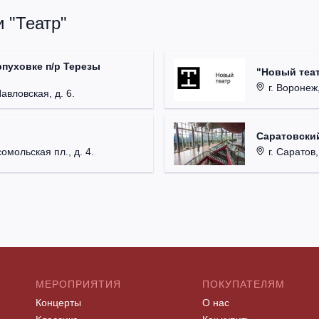
 "Театр"
рпуховке п/р Терезы
"Новый теат
г. Воронеж,
Павловская, д. 6.
Саратовский
омольская пл., д. 4.
г. Саратов,
МЕРОПРИЯТИЯ
ПОКУПАТЕЛЯМ
Концерты
О нас