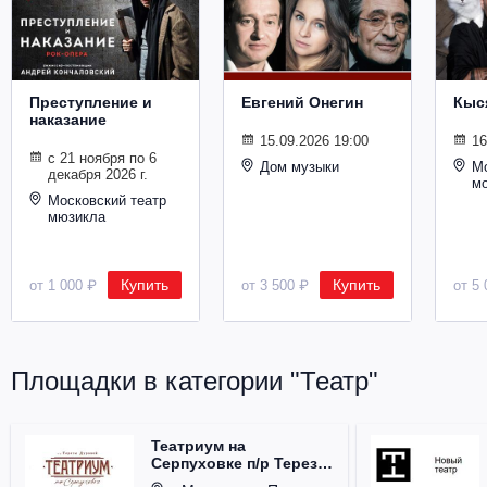
Металл
Преступление и
Евгений Онегин
Кыс
наказание
15.09.2026 19:00
16
с 21 ноября по 6
Дом музыки
Мо
декабря 2026 г.
м
Московский театр
мюзикла
Купить
Купить
от 1 000 ₽
от 3 500 ₽
от 5 
Площадки в категории "Театр"
Театриум на
Серпуховке п/р Терезы
Дуровой