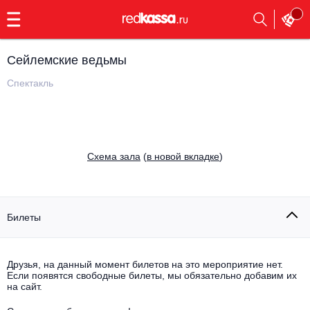
с
9:00
до
23:00
Сейлемские ведьмы
Заказать
обратный
Спектакль
звонок
Главная
Все события
Выбрать мероприятие
Инди
Cхема зала
(
в новой вкладке
)
Все события
Как купить
Электронная музыка
Rap, hip-hop, RnB
Билеты
Все события
Контакты
Панк
Поэтический вечер
Друзья, на данный момент билетов на это мероприятие нет.
Если появятся свободные билеты, мы обязательно добавим их
Все события
Выбрать другой город
Концерты на теплоходе
на сайт.
Опера