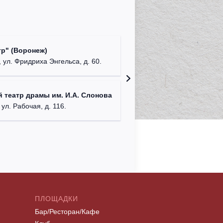
Культур
р" (Воронеж)
театр"
 ул. Фридриха Энгельса, д. 60.
г. Орех
ДК им. 
 театр драмы им. И.А. Слонова
г. Моск
 ул. Рабочая, д. 116.
ПЛОЩАДКИ
Бар/Ресторан/Кафе