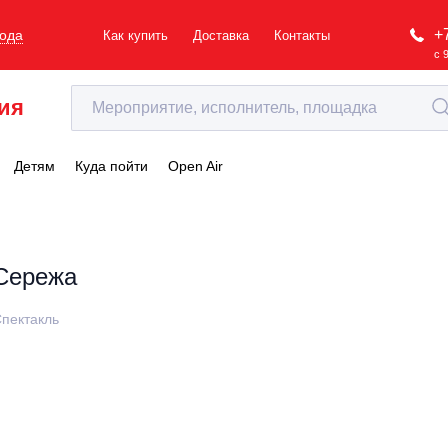
+
рода
Как купить
Доставка
Контакты
с 
ия
Детям
Куда пойти
Open Air
Сережа
пектакль