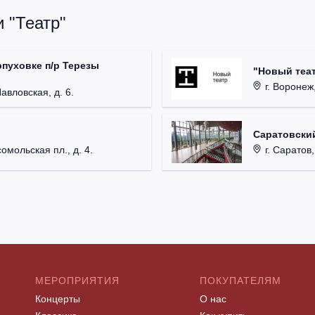
 "Театр"
рпуховке п/р Терезы
"Новый теат
г. Воронеж,
Павловская, д. 6.
Саратовский
омольская пл., д. 4.
г. Саратов,
МЕРОПРИЯТИЯ
ПОКУПАТЕЛЯМ
Концерты
О нас