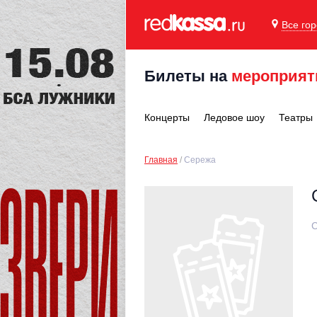
Все го
Билеты на
мероприят
Концерты
Ледовое шоу
Театры
Главная
Сережа
С